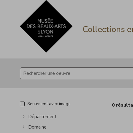
Accèder directement au contenu
Accèder directement au contenu
Collections e
Seulement avec image
0 résult
Département
Afficher plus
Domaine
Afficher plus