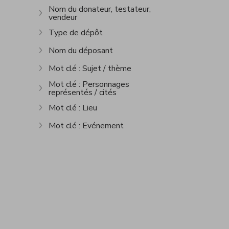
Nom du donateur, testateur,
vendeur
Afficher plus
Type de dépôt
Afficher plus
Nom du déposant
Afficher plus
Mot clé : Sujet / thème
Afficher plus
Mot clé : Personnages
représentés / cités
Afficher plus
Mot clé : Lieu
Afficher plus
Mot clé : Evénement
Afficher plus