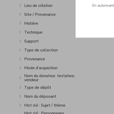
Lieu de création
En autorisant 
Afficher plus
Site / Provenance
Afficher plus
Matière
Afficher plus
Technique
Afficher plus
Support
Afficher plus
Type de collection
Afficher plus
Provenance
Afficher plus
Mode d'acquisition
Afficher plus
Nom du donateur, testateur,
vendeur
Afficher plus
Type de dépôt
Afficher plus
Nom du déposant
Afficher plus
Mot clé : Sujet / thème
Afficher plus
Mot clé : Personnages