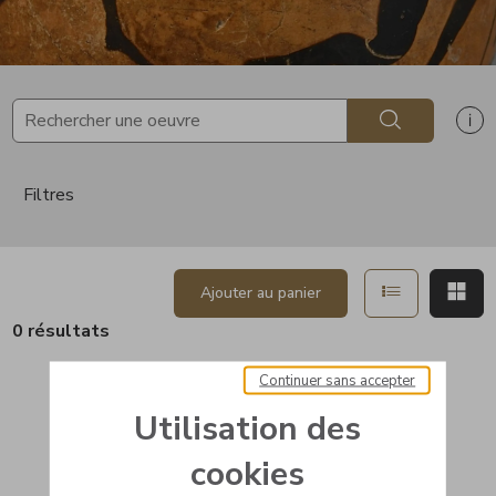
Rechercher
Af
Filtres
Afficher en 
Aff
Ajouter au panier
0 résultats
Continuer sans accepter
Utilisation des
cookies