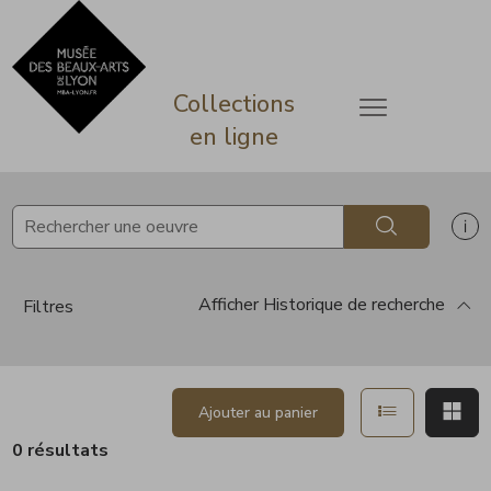
ermer
Accèder directement au contenu
Accèder directement au contenu
Collections
Ouvrir le menu
en ligne
Rechercher
Af
Afficher
Historique de recherche
Filtres
Afficher en 
Aff
Ajouter au panier
0 résultats