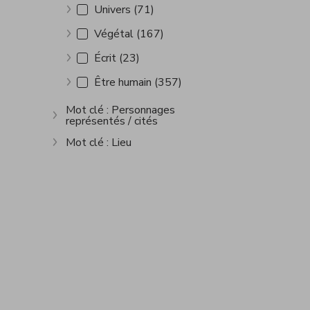
Univers (71)
Afficher plus
Végétal (167)
Afficher plus
Écrit (23)
Afficher plus
Être humain (357)
Afficher plus
Mot clé : Personnages
représentés / cités
Afficher plus
Mot clé : Lieu
Afficher plus