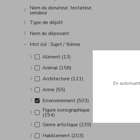
Afficher plus
Nom du donateur, testateur,
vendeur
Afficher plus
Type de dépôt
Afficher plus
Nom du déposant
Afficher plus
Mot clé : Sujet / thème
Afficher plus
Aliment (13)
Afficher plus
Animal (158)
Afficher plus
Architecture (121)
Afficher plus
En autorisant 
Arme (55)
Afficher plus
Environnement (503)
Afficher plus
Figure iconographique
(194)
Afficher plus
Genre artistique (239)
Afficher plus
Habillement (203)
Afficher plus