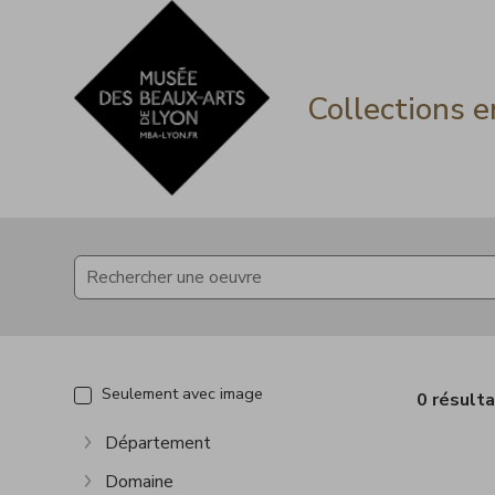
Accèder directement au contenu
Accèder directement au contenu
Collections e
Seulement avec image
0 résult
Département
Afficher plus
Domaine
Afficher plus