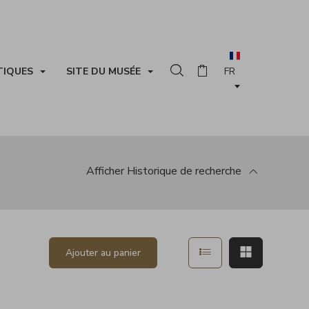
TIQUES
SITE DU MUSÉE
Rechercher dans la collection
Panier
Afficher
Historique de recherche
 la recherche
Afficher en mode list
Afficher en
Ajouter au panier