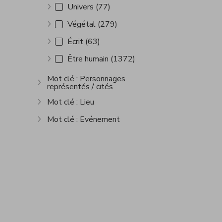
Univers (77)
Afficher plus
Végétal (279)
Afficher plus
Écrit (63)
Afficher plus
Être humain (1372)
Afficher plus
Mot clé : Personnages
représentés / cités
Afficher plus
Mot clé : Lieu
Afficher plus
Mot clé : Evénement
Afficher plus