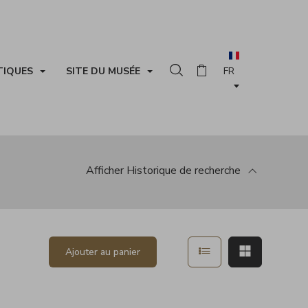
TIQUES
SITE DU MUSÉE
Rechercher dans la collection
Panier
Afficher
Historique de recherche
 la recherche
Afficher en mode list
Afficher en
Ajouter au panier