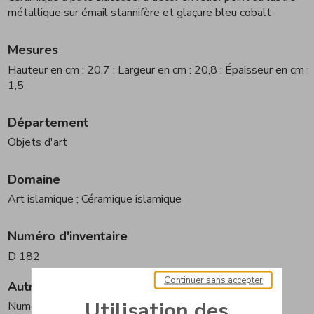
métallique sur émail stannifère et glaçure bleu cobalt
Mesures
Hauteur en cm : 20,7
; Largeur en cm : 20,8
; Épaisseur en cm :
1,5
Département
Objets d'art
Domaine
Art islamique
; Céramique islamique
Numéro d'inventaire
D 182
Continuer sans accepter
Autre numéro
Utilisation des
Numéro erroné : D 180