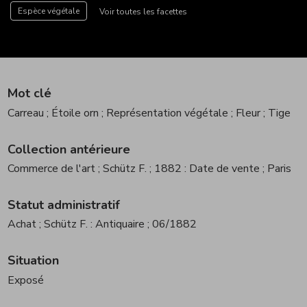
Espèce végétale
Voir toutes les facettes
Mot clé
Carreau
; Étoile orn
; Représentation végétale
; Fleur
; Tige
Collection antérieure
Commerce de l'art
; Schütz F.
; 1882 : Date de vente
; Paris
Statut administratif
Achat
; Schütz F. : Antiquaire
; 06/1882
Situation
Exposé