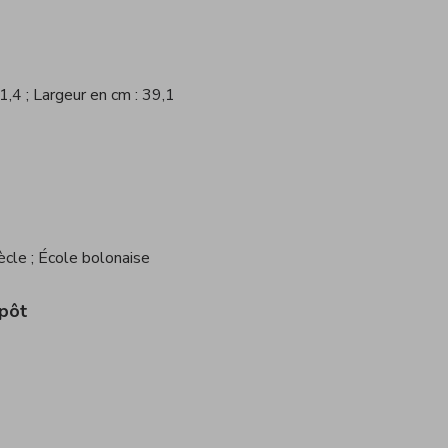
51,4
; Largeur en cm : 39,1
iècle
; École bolonaise
pôt