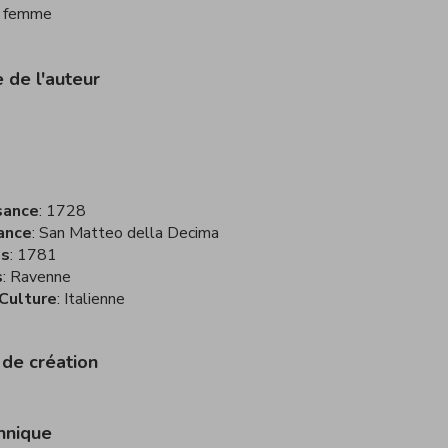
e femme
e de l'auteur
sance
1728
ance
San Matteo della Decima
ès
1781
s
Ravenne
 Culture
Italienne
 de création
hnique