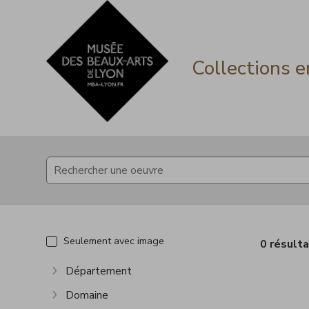
Accèder directement au contenu
Accèder directement au contenu
Collections e
Seulement avec image
0 résult
Département
Afficher plus
Domaine
Afficher plus