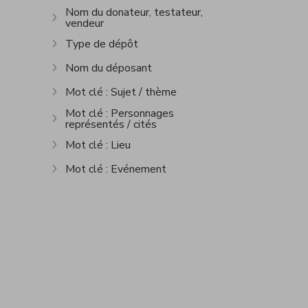
Nom du donateur, testateur,
vendeur
Afficher plus
Type de dépôt
Afficher plus
Nom du déposant
Afficher plus
Mot clé : Sujet / thème
Afficher plus
Mot clé : Personnages
représentés / cités
Afficher plus
Mot clé : Lieu
Afficher plus
Mot clé : Evénement
Afficher plus