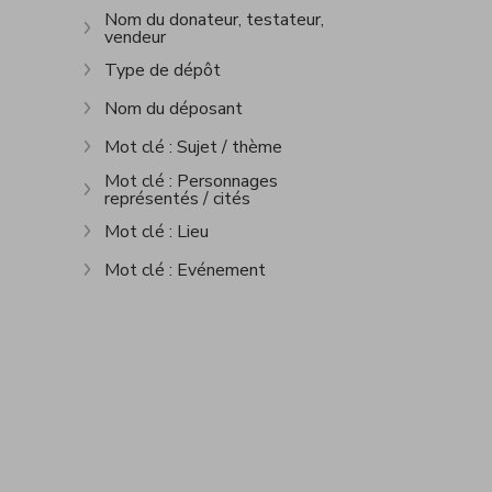
Nom du donateur, testateur,
vendeur
Afficher plus
Type de dépôt
Afficher plus
Nom du déposant
Afficher plus
Mot clé : Sujet / thème
Afficher plus
Mot clé : Personnages
représentés / cités
Afficher plus
Mot clé : Lieu
Afficher plus
Mot clé : Evénement
Afficher plus