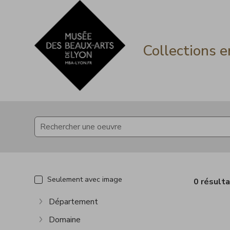
Accèder directement au contenu
Accèder directement au contenu
Collections e
Seulement avec image
0 résult
Département
Afficher plus
Domaine
Afficher plus