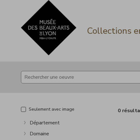
Accèder directement au contenu
Accèder directement au contenu
Collections e
Seulement avec image
0 résult
Département
Afficher plus
Domaine
Afficher plus