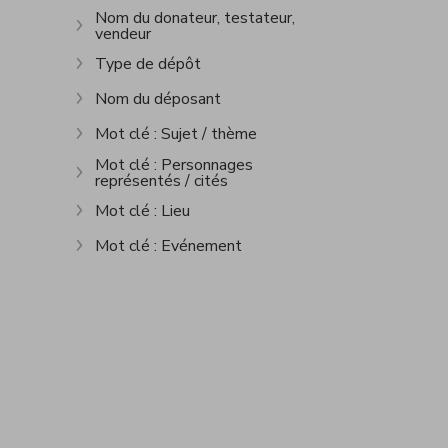
Nom du donateur, testateur,
vendeur
Afficher plus
Type de dépôt
Afficher plus
Nom du déposant
Afficher plus
Mot clé : Sujet / thème
Afficher plus
Mot clé : Personnages
représentés / cités
Afficher plus
Mot clé : Lieu
Afficher plus
Mot clé : Evénement
Afficher plus