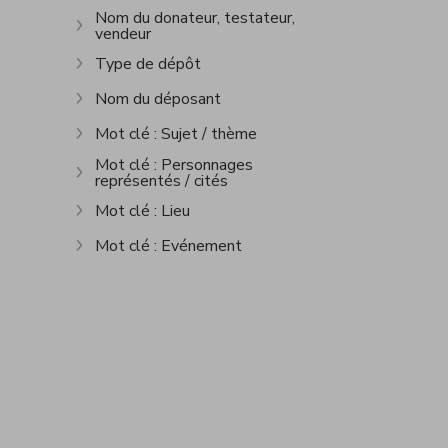
Nom du donateur, testateur,
vendeur
Afficher plus
Type de dépôt
Afficher plus
Nom du déposant
Afficher plus
Mot clé : Sujet / thème
Afficher plus
Mot clé : Personnages
représentés / cités
Afficher plus
Mot clé : Lieu
Afficher plus
Mot clé : Evénement
Afficher plus