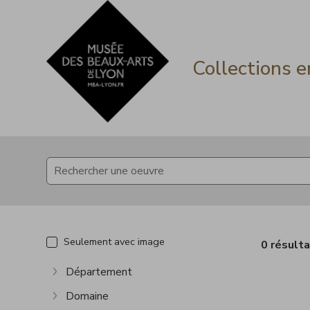
Accèder directement au contenu
Accèder directement au contenu
Collections e
Seulement avec image
0 résult
Département
Afficher plus
Domaine
Afficher plus