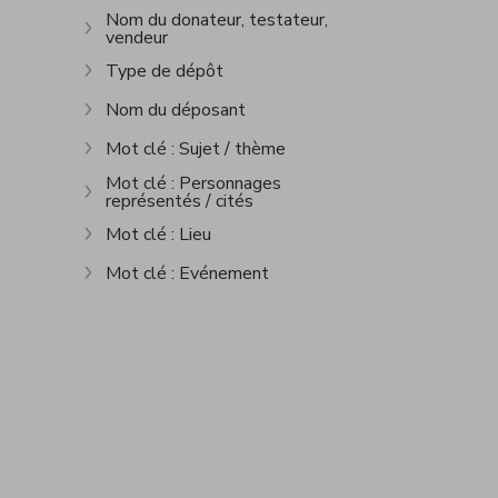
Nom du donateur, testateur,
vendeur
Afficher plus
Type de dépôt
Afficher plus
Nom du déposant
Afficher plus
Mot clé : Sujet / thème
Afficher plus
Mot clé : Personnages
représentés / cités
Afficher plus
Mot clé : Lieu
Afficher plus
Mot clé : Evénement
Afficher plus