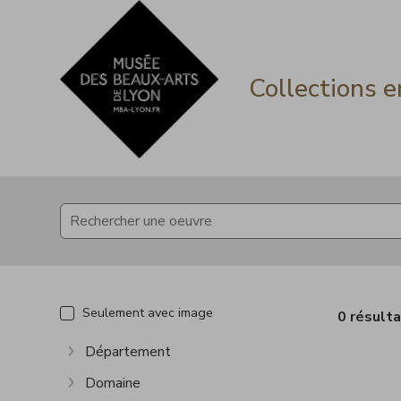
Accèder directement au contenu
Accèder directement au contenu
Collections e
Seulement avec image
0 résult
Département
Afficher plus
Domaine
Afficher plus