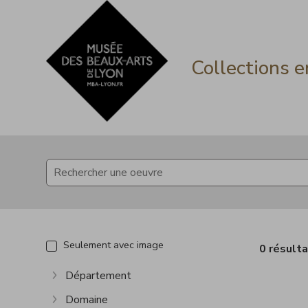
Accèder directement au contenu
Accèder directement au contenu
Collections e
Seulement avec image
0 résult
Département
Afficher plus
Domaine
Afficher plus