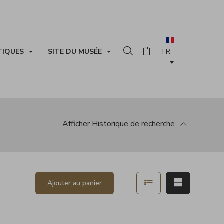
TIQUES
SITE DU MUSÉE
Rechercher dans la collection
Panier
Afficher
Historique de recherche
 la recherche
Afficher en mode list
Afficher en
Ajouter au panier