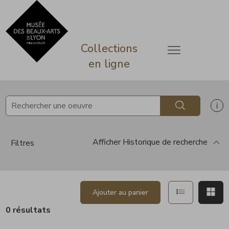
ermer
Accèder directement au contenu
Accèder directement au contenu
Collections
Ouvrir le menu
en ligne
Rechercher
Af
Afficher
Historique de recherche
Filtres
Afficher en 
Aff
Ajouter au panier
0 résultats