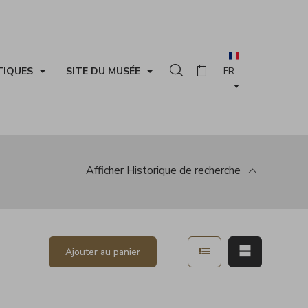
TIQUES
SITE DU MUSÉE
Rechercher dans la collection
Panier
Afficher
Historique de recherche
 la recherche
Afficher en mode list
Afficher en
Ajouter au panier