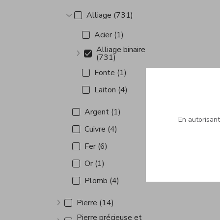
Afficher plus
Alliage (731)
Afficher plus
Acier (1)
Alliage binaire
(731)
Afficher plus
Fonte (1)
Laiton (4)
Argent (1)
En autorisant 
Cuivre (4)
Fer (6)
Or (1)
Plomb (4)
Pierre (14)
Afficher plus
Pierre précieuse et