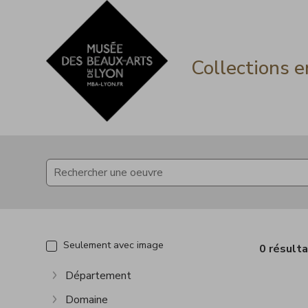
Accèder directement au contenu
Accèder directement au contenu
Collections e
Seulement avec image
0 résult
Département
Afficher plus
Domaine
Afficher plus