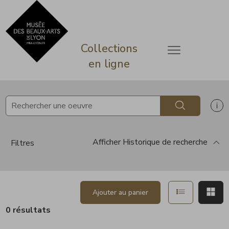
ermer
Accèder directement au contenu
Accèder directement au contenu
Collections
Ouvrir le menu
en ligne
Rechercher
Af
Afficher
Historique de recherche
Filtres
Afficher en 
Aff
Ajouter au panier
0 résultats