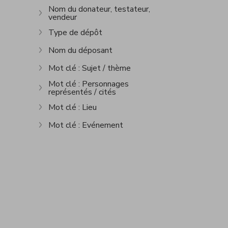
Nom du donateur, testateur,
vendeur
Show more
Type de dépôt
Show more
Nom du déposant
Show more
Mot clé : Sujet / thème
Show more
Mot clé : Personnages
représentés / cités
Show more
Mot clé : Lieu
Show more
Mot clé : Evénement
Show more