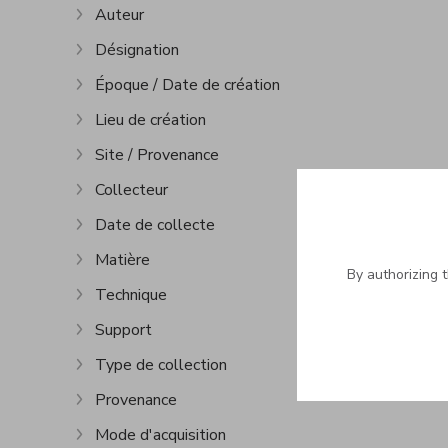
Auteur
Show more
Désignation
Show more
Époque / Date de création
Show more
Lieu de création
Show more
Site / Provenance
Show more
Collecteur
Show more
Date de collecte
Show more
Matière
Show more
By authorizing 
Technique
Show more
Support
Show more
Type de collection
Show more
Provenance
Show more
Mode d'acquisition
Show more