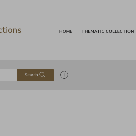
ctions
HOME
THEMATIC COLLECTION
Show search help information
Search
s