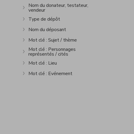
Nom du donateur, testateur,
vendeur
Show more
Type de dépôt
Show more
Nom du déposant
Show more
Mot clé : Sujet / thème
Show more
Mot clé : Personnages
représentés / cités
Show more
Mot clé : Lieu
Show more
Mot clé : Evénement
Show more