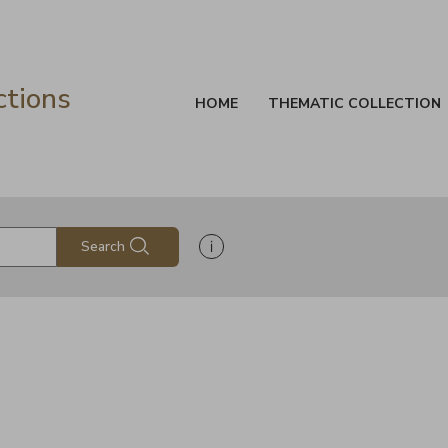
ctions
HOME
THEMATIC COLLECTION
Show search help information
Search
s