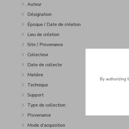
Auteur
Show more
Désignation
Show more
Époque / Date de création
Show more
Lieu de création
Show more
Site / Provenance
Show more
Collecteur
Show more
Date de collecte
Show more
Matière
Show more
By authorizing 
Technique
Show more
Support
Show more
Type de collection
Show more
Provenance
Show more
Mode d'acquisition
Show more