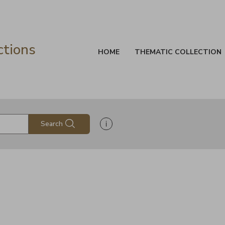
ctions
HOME
THEMATIC COLLECTION
Show search help information
Search
s