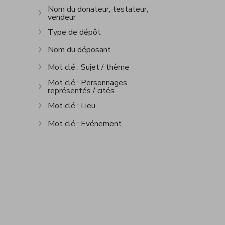
Nom du donateur, testateur,
vendeur
Show more
Type de dépôt
Show more
Nom du déposant
Show more
Mot clé : Sujet / thème
Show more
Mot clé : Personnages
représentés / cités
Show more
Mot clé : Lieu
Show more
Mot clé : Evénement
Show more