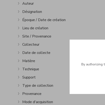
Auteur
Show more
Désignation
Show more
Époque / Date de création
Show more
Lieu de création
Show more
Site / Provenance
Show more
Collecteur
Show more
Date de collecte
Show more
Matière
Show more
By authorizing 
Technique
Show more
Support
Show more
Type de collection
Show more
Provenance
Show more
Mode d'acquisition
Show more