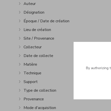
Auteur
Show more
Désignation
Show more
Époque / Date de création
Show more
Lieu de création
Show more
Site / Provenance
Show more
Collecteur
Show more
Date de collecte
Show more
Matière
Show more
By authorizing 
Technique
Show more
Support
Show more
Type de collection
Show more
Provenance
Show more
Mode d'acquisition
Show more