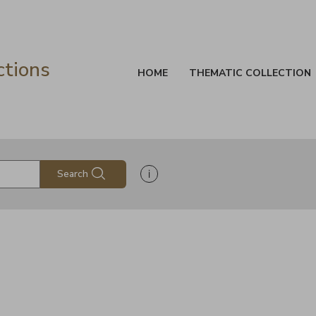
ctions
HOME
THEMATIC COLLECTION
Show search help information
Search
s