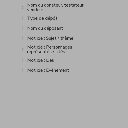
Nom du donateur, testateur,
vendeur
Show more
Type de dépôt
Show more
Nom du déposant
Show more
Mot clé : Sujet / thème
Show more
Mot clé : Personnages
représentés / cités
Show more
Mot clé : Lieu
Show more
Mot clé : Evénement
Show more