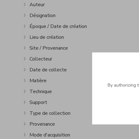
Auteur
Show more
Désignation
Show more
Époque / Date de création
Show more
Lieu de création
Show more
Site / Provenance
Show more
Collecteur
Show more
Date de collecte
Show more
Matière
Show more
By authorizing 
Technique
Show more
Support
Show more
Type de collection
Show more
Provenance
Show more
Mode d'acquisition
Show more