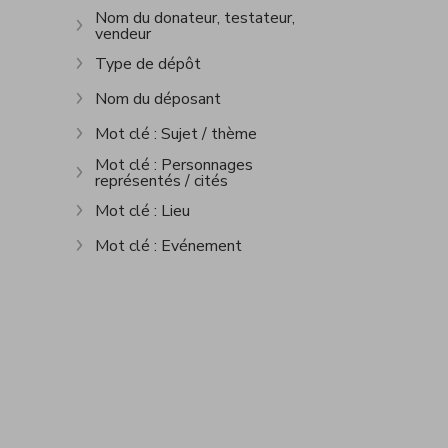
Nom du donateur, testateur,
vendeur
Show more
Type de dépôt
Show more
Nom du déposant
Show more
Mot clé : Sujet / thème
Show more
Mot clé : Personnages
représentés / cités
Show more
Mot clé : Lieu
Show more
Mot clé : Evénement
Show more