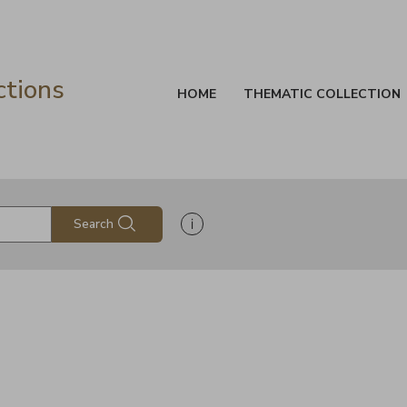
ctions
HOME
THEMATIC COLLECTION
Show search help information
Search
s