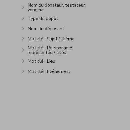
Nom du donateur, testateur,
vendeur
Show more
Type de dépôt
Show more
Nom du déposant
Show more
Mot clé : Sujet / thème
Show more
Mot clé : Personnages
représentés / cités
Show more
Mot clé : Lieu
Show more
Mot clé : Evénement
Show more