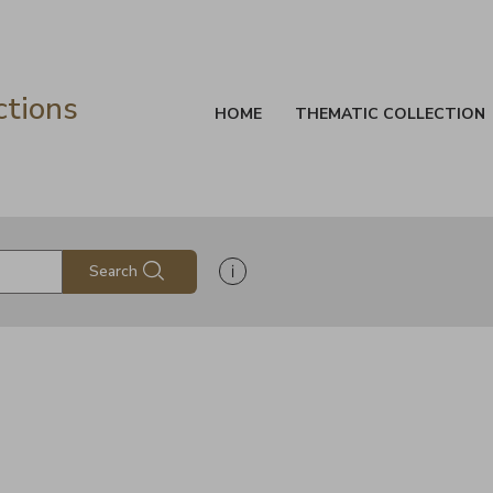
ctions
HOME
THEMATIC COLLECTION
Show search help information
Search
s