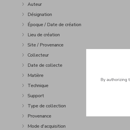
Auteur
Show more
Désignation
Show more
Époque / Date de création
Show more
Lieu de création
Show more
Site / Provenance
Show more
Collecteur
Show more
Date de collecte
Show more
Matière
Show more
By authorizing 
Technique
Show more
Support
Show more
Type de collection
Show more
Provenance
Show more
Mode d'acquisition
Show more