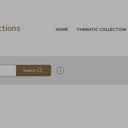
ctions
HOME
THEMATIC COLLECTION
Show search help information
Search
s