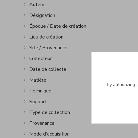
Auteur
Show more
Désignation
Show more
Époque / Date de création
Show more
Lieu de création
Show more
Site / Provenance
Show more
Collecteur
Show more
Date de collecte
Show more
Matière
Show more
By authorizing 
Technique
Show more
Support
Show more
Type de collection
Show more
Provenance
Show more
Mode d'acquisition
Show more