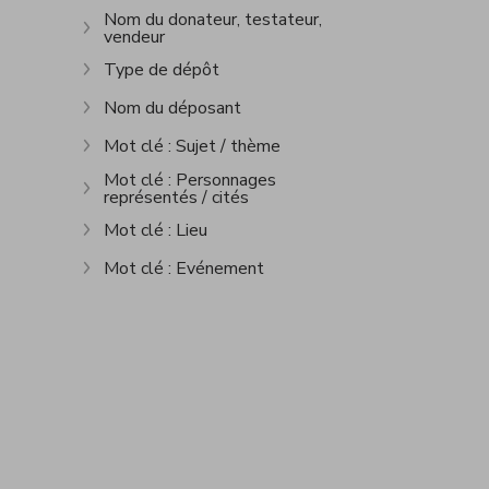
Nom du donateur, testateur,
vendeur
Show more
Type de dépôt
Show more
Nom du déposant
Show more
Mot clé : Sujet / thème
Show more
Mot clé : Personnages
représentés / cités
Show more
Mot clé : Lieu
Show more
Mot clé : Evénement
Show more