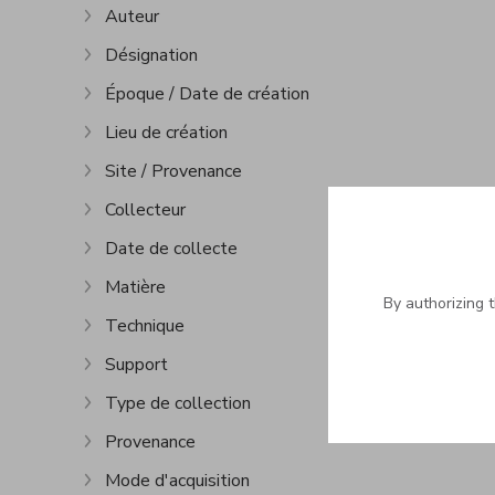
Auteur
Show more
Désignation
Show more
Époque / Date de création
Show more
Lieu de création
Show more
Site / Provenance
Show more
Collecteur
Show more
Date de collecte
Show more
Matière
Show more
By authorizing 
Technique
Show more
Support
Show more
Type de collection
Show more
Provenance
Show more
Mode d'acquisition
Show more