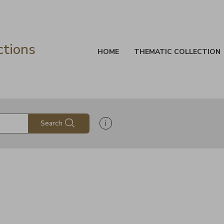
ctions
HOME
THEMATIC COLLECTION
Show search help information
Search
s