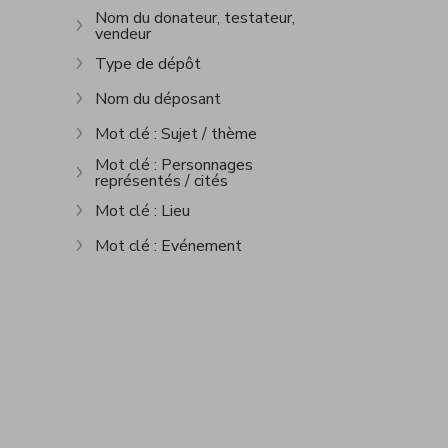
Nom du donateur, testateur,
vendeur
Show more
Type de dépôt
Show more
Nom du déposant
Show more
Mot clé : Sujet / thème
Show more
Mot clé : Personnages
représentés / cités
Show more
Mot clé : Lieu
Show more
Mot clé : Evénement
Show more