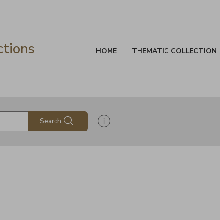
ctions
HOME
THEMATIC COLLECTION
Show search help information
Search
s