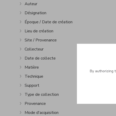
Auteur
Show more
Désignation
Show more
Époque / Date de création
Show more
Lieu de création
Show more
Site / Provenance
Show more
Collecteur
Show more
Date de collecte
Show more
Matière
Show more
By authorizing 
Technique
Show more
Support
Show more
Type de collection
Show more
Provenance
Show more
Mode d'acquisition
Show more