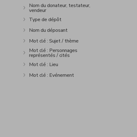
Nom du donateur, testateur,
vendeur
Show more
Type de dépôt
Show more
Nom du déposant
Show more
Mot clé : Sujet / thème
Show more
Mot clé : Personnages
représentés / cités
Show more
Mot clé : Lieu
Show more
Mot clé : Evénement
Show more