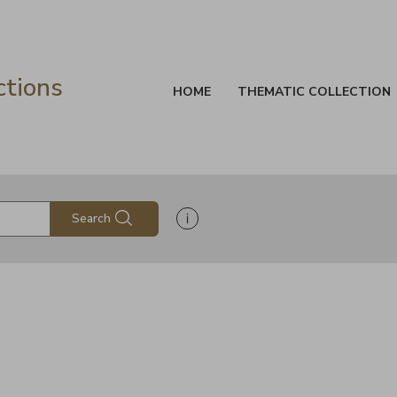
ctions
HOME
THEMATIC COLLECTION
Show search help information
Search
s