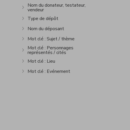
Nom du donateur, testateur,
vendeur
Show more
Type de dépôt
Show more
Nom du déposant
Show more
Mot clé : Sujet / thème
Show more
Mot clé : Personnages
représentés / cités
Show more
Mot clé : Lieu
Show more
Mot clé : Evénement
Show more