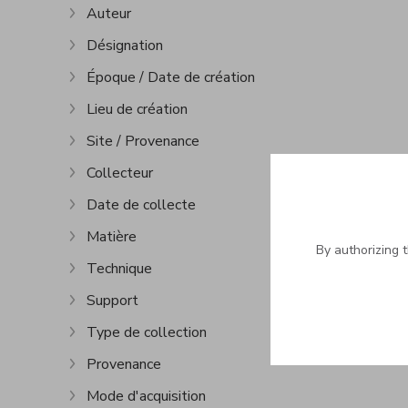
Auteur
Show more
Désignation
Show more
Époque / Date de création
Show more
Lieu de création
Show more
Site / Provenance
Show more
Collecteur
Show more
Date de collecte
Show more
Matière
Show more
By authorizing 
Technique
Show more
Support
Show more
Type de collection
Show more
Provenance
Show more
Mode d'acquisition
Show more