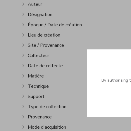
Auteur
Show more
Désignation
Show more
Époque / Date de création
Show more
Lieu de création
Show more
Site / Provenance
Show more
Collecteur
Show more
Date de collecte
Show more
Matière
Show more
By authorizing 
Technique
Show more
Support
Show more
Type de collection
Show more
Provenance
Show more
Mode d'acquisition
Show more