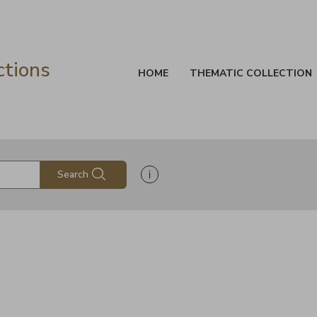
ctions
HOME
THEMATIC COLLECTION
Show search help information
Search
s