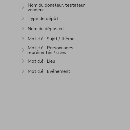
Nom du donateur, testateur,
vendeur
Show more
Type de dépôt
Show more
Nom du déposant
Show more
Mot clé : Sujet / thème
Show more
Mot clé : Personnages
représentés / cités
Show more
Mot clé : Lieu
Show more
Mot clé : Evénement
Show more