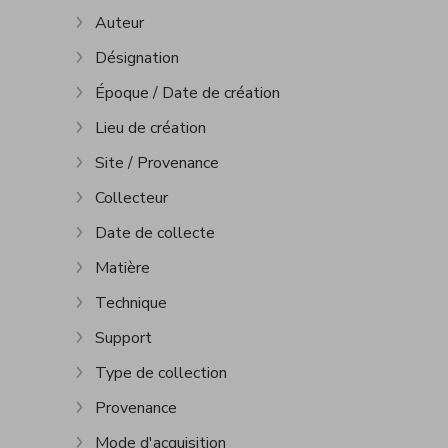
Auteur
Show more
Désignation
Show more
Époque / Date de création
Show more
Lieu de création
Show more
Site / Provenance
Show more
Collecteur
Show more
Date de collecte
Show more
Matière
Show more
Technique
Show more
Support
Show more
Type de collection
Show more
Provenance
Show more
Mode d'acquisition