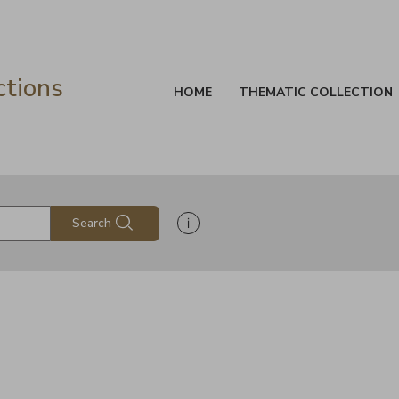
ctions
HOME
THEMATIC COLLECTION
Show search help information
Search
s