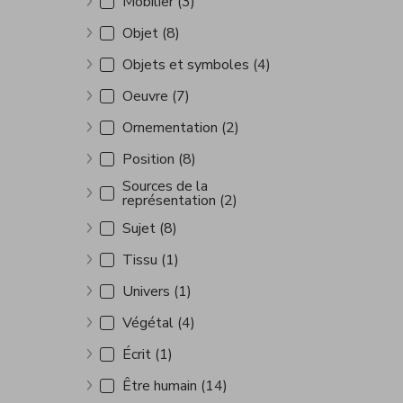
Mobilier (3)
Show more
Objet (8)
Show more
Objets et symboles (4)
Show more
Oeuvre (7)
Show more
Ornementation (2)
Show more
Position (8)
Show more
Sources de la
représentation (2)
Show more
Sujet (8)
Show more
Tissu (1)
Show more
Univers (1)
Show more
Végétal (4)
Show more
Écrit (1)
Show more
Être humain (14)
Show more