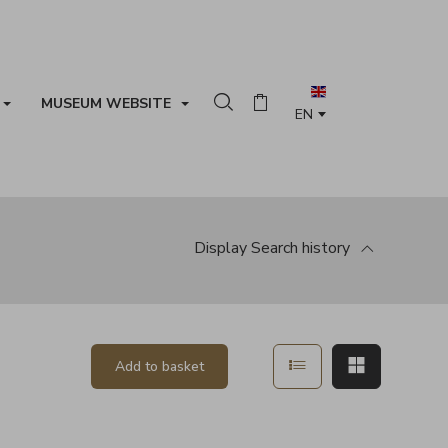
MUSEUM WEBSITE
Search in the collection
Basket
Display
Search history
Show in list mode
Show in ma
Add to basket