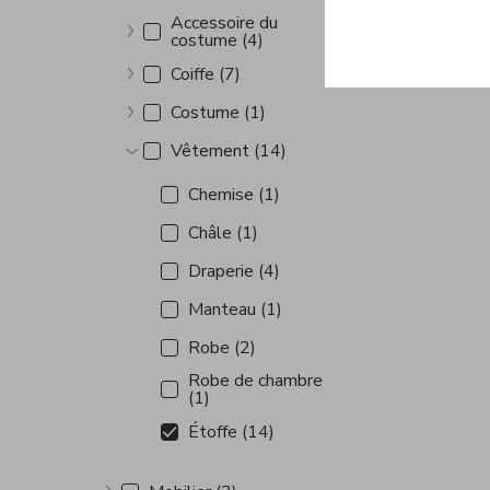
Accessoire du
costume (4)
Show more
Coiffe (7)
Show more
Costume (1)
Show more
Vêtement (14)
Show more
Chemise (1)
Châle (1)
Draperie (4)
Manteau (1)
Robe (2)
Robe de chambre
(1)
Étoffe (14)