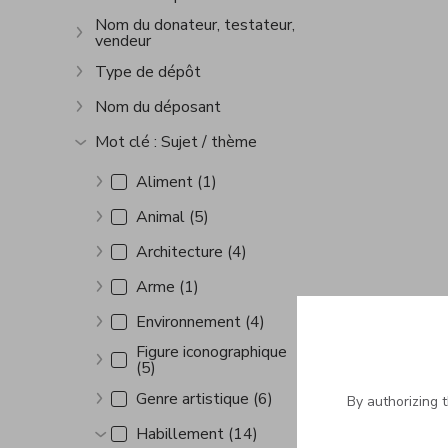
Show more
Nom du donateur, testateur,
vendeur
Show more
Type de dépôt
Show more
Nom du déposant
Show more
Mot clé : Sujet / thème
Show more
Aliment (1)
Show more
Animal (5)
Show more
Architecture (4)
Show more
Arme (1)
Show more
Environnement (4)
Show more
Figure iconographique
(5)
Show more
Genre artistique (6)
By authorizing 
Show more
Habillement (14)
Show more