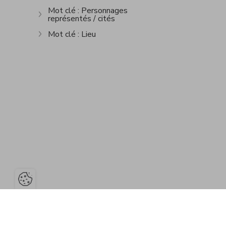
Mot clé : Personnages
représentés / cités
Show more
Mot clé : Lieu
Show more
Open the cookie bar