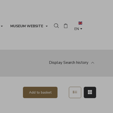
MUSEUM WEBSITE
Search in the collection
Basket
Display
Search history
Show in list mode
Show in ma
Add to basket