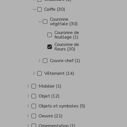
Show more
Coiffe (30)
Show more
Couronne
végétale (30)
Show more
Couronne de
feuillage (1)
Couronne de
fleurs (30)
Couvre-chef (1)
Show more
Vêtement (14)
Show more
Mobilier (1)
Show more
Objet (12)
Show more
Objets et symboles (5)
Show more
Oeuvre (21)
Show more
Ornementation (1)