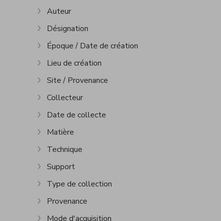
Auteur
Show more
Désignation
Show more
Époque / Date de création
Show more
Lieu de création
Show more
Site / Provenance
Show more
Collecteur
Show more
Date de collecte
Show more
Matière
Show more
Technique
Show more
Support
Show more
Type de collection
Show more
Provenance
Show more
Mode d'acquisition