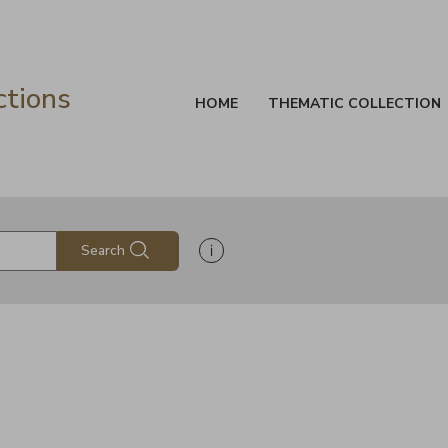
ctions
HOME
THEMATIC COLLECTION
Show search help information
Search
s