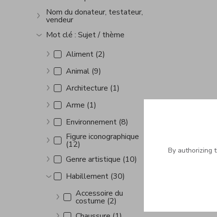
Show more
Nom du donateur, testateur,
vendeur
Show more
Mot clé : Sujet / thème
Show more
Aliment (2)
Show more
Animal (9)
Show more
Architecture (1)
Show more
Arme (1)
Show more
Environnement (8)
Show more
Figure iconographique
(12)
Show more
By authorizing 
Genre artistique (10)
Show more
Habillement (30)
Show more
Accessoire du
costume (2)
Show more
Chaussure (1)