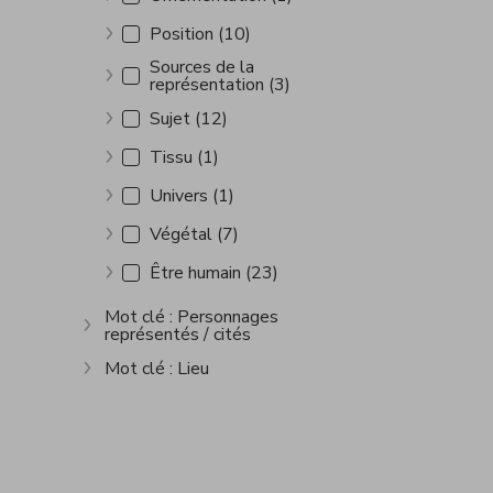
Show more
Position (10)
Show more
Sources de la
représentation (3)
Show more
Sujet (12)
Show more
Tissu (1)
Show more
Univers (1)
Show more
Végétal (7)
Show more
Être humain (23)
Show more
Mot clé : Personnages
représentés / cités
Show more
Mot clé : Lieu
Show more