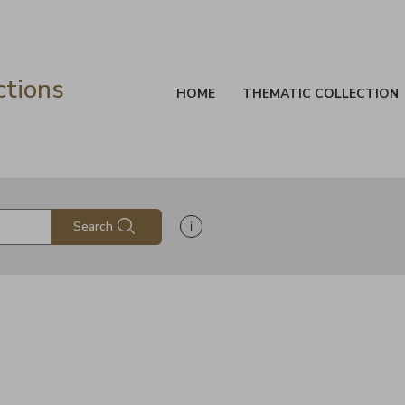
ctions
HOME
THEMATIC COLLECTION
Show search help information
Search
s