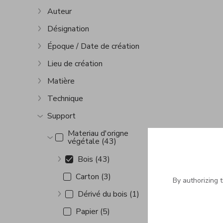
Auteur
Show more
Désignation
Show more
Époque / Date de création
Show more
Lieu de création
Show more
Matière
Show more
Technique
Show more
Support
Show more
Materiau d'origne
végétale (43)
Show more
Bois (43)
Show more
Carton (3)
By authorizing 
Dérivé du bois (1)
Show more
Papier (5)