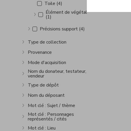
Toile (4)
Élément de végétal
(1)
Show more
Précisions support (4)
Show more
Type de collection
Show more
Provenance
Show more
Mode d'acquisition
Show more
Nom du donateur, testateur,
vendeur
Show more
Type de dépôt
Show more
Nom du déposant
Show more
Mot clé : Sujet / thème
Show more
Mot clé : Personnages
représentés / cités
Show more
Mot clé : Lieu