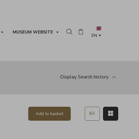
MUSEUM WEBSITE
Search in the collection
Basket
Display
Search history
Show in list mode
Show in ma
Add to basket