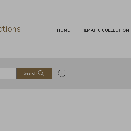
ctions
HOME
THEMATIC COLLECTION
Show search help information
Search
s