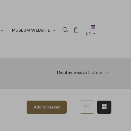
MUSEUM WEBSITE
Search in the collection
Basket
Display
Search history
Show in list mode
Show in ma
Add to basket