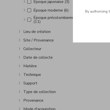
Époque japonaise (3)
Show more
Époque moderne (6)
By authorizing 
Show more
Époque précolombienne
(11)
Show more
Lieu de création
Show more
Site / Provenance
Show more
Collecteur
Show more
Date de collecte
Show more
Matière
Show more
Technique
Show more
Support
Show more
Type de collection
Show more
Provenance
Show more
Mode d'acquisition