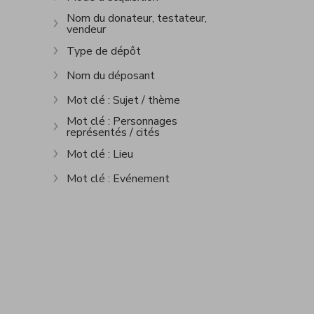
Show more
Nom du donateur, testateur,
vendeur
Show more
Type de dépôt
Show more
Nom du déposant
Show more
Mot clé : Sujet / thème
Show more
Mot clé : Personnages
représentés / cités
Show more
Mot clé : Lieu
Show more
Mot clé : Evénement
Show more