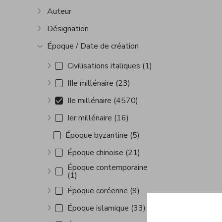
Auteur
Show more
Désignation
Show more
Époque / Date de création
Show more
Civilisations italiques (1)
Show more
IIIe millénaire (23)
Show more
IIe millénaire (4570)
Show more
Ier millénaire (16)
Show more
Époque byzantine (5)
Époque chinoise (21)
Show more
Époque contemporaine
(1)
Show more
Époque coréenne (9)
Show more
Époque islamique (33)
Show more