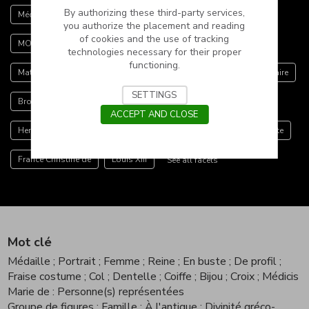
By authorizing these third-party services,
Médaille française
Médaillier
Dénomination
you authorize the placement and reading
of cookies and the use of tracking
MONNAIES ET MEDAILLES
Médaille
Europe
France
technologies necessary for their proper
functioning.
Matériau d'origine minérale
Métal
Alliage
Alliage binaire
SETTINGS
Bronze
Mode d'acquisition inconnu
Jupiter
Diane
ACCEPT AND CLOSE
Hercule
Médicis Marie de
Junon
Cybèle
Amphitrite
France Christine de
Louis XIII
See all facets
Mot clé
Médaille
; Portrait
; Femme
; Reine
; En buste
; De profil
;
Fraise costume
; Col
; Dentelle
; Coiffe
; Bijou
; Croix
; Médicis
Marie de : Personne(s) représentées
Groupe de figures
; Famille
; À l'antique
; Divinité gréco-