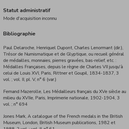
Statut administratif
Mode d'acquisition inconnu
Bibliographie
Paul Delaroche, Henriquel Dupont, Charles Lenormant (dir.),
Trésor de Numismatique et de Glyptique, ou recueil général
de médailles, monnaies, pierres gravées, bas-relief, etc. :
Médailles Françaises, depuis le règne de Charles VII jusqu'à
celui de Louis XVI, Paris, Rittner et Goupil, 1834-1837, 3
vol.
; vol. II, pl. V, n° 6 (var.)
Fernand Mazerolle, Les Médailleurs français du XVe siècle au
milieu du XVIIe, Paris, Imprimerie nationale, 1902-1904, 3
vol.
; n° 694
Jones Mark, A catalogue of the French medals in the British
Museum, London, British Museum publications, 1982 et
1988, 2 vol.
; vol. II, n° 61