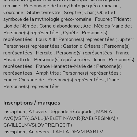
romaine
; Personnage de la mythologie gréco-romaine
;
Couronne
; Globe terrestre
; Sceptre
; Char
; Objet et
symbole de la mythologie gréco-romaine
; Foudre
; Trident
;
Lion de Némée
; Corne d'abondance
; Arc
; Médicis Marie de :
Personne(s) représentées
; Cybèle : Personne(s)
représentées
; Louis XIII : Personne(s) représentées
; Jupiter :
Personne(s) représentées
; Gaston d'Orléans : Personne(s)
représentées
; Hercule : Personne(s) représentées
; France
Elisabeth de : Personne(s) représentées
; Junon : Personne(s)
représentées
; France Henriette-Marie de : Personne(s)
représentées
; Amphitrite : Personne(s) représentées
;
France Christine de : Personne(s) représentées
; Diane :
Personne(s) représentées
Inscriptions / marques
Inscription
; À l'avers
; légende rétrograde
; MARIA
AVG(VSTA).GALL(IAE).ET NAVAR(RAE).REGIN(A) /
G(VILLELMVS).DVPRE.F(ECIT)
Inscription
; Au revers
; LAETA DEVM PARTV