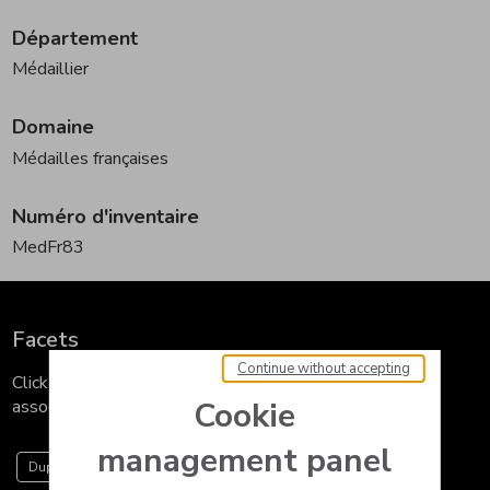
Département
Médaillier
Domaine
Médailles françaises
Numéro d'inventaire
MedFr83
Facets
Continue without accepting
Click on a term to see all the works in our collections
Cookie
associated with it.
management panel
Dupré Guillaume
Numismatique
Médaille