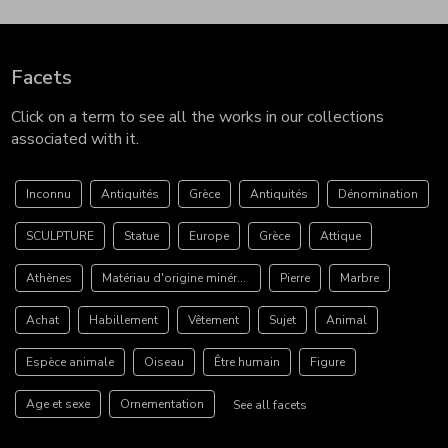
Facets
Click on a term to see all the works in our collections
associated with it.
Inconnu
Antiquités
Grèce
Antiquités
Dénomination
SCULPTURE
Statue
Europe
Grèce
Attique
Athènes
Matériau d'origine minérale
Pierre
Marbre
Achat
Habillement
Vêtement
Sujet
Animal
Espèce animale
Oiseau
Être humain
Figure
Age et sexe
Ornementation
See all facets