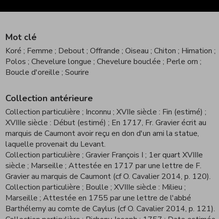
Mot clé
Koré
; Femme
; Debout
; Offrande
; Oiseau
; Chiton
; Himation
;
Polos
; Chevelure longue
; Chevelure bouclée
; Perle orn
;
Boucle d'oreille
; Sourire
Collection antérieure
Collection particulière
; Inconnu
; XVIIe siècle : Fin (estimé)
;
XVIIIe siècle : Début (estimé)
; En 1717, Fr. Gravier écrit au
marquis de Caumont avoir reçu en don d'un ami la statue,
laquelle provenait du Levant.
Collection particulière
; Gravier François I
; 1er quart XVIIIe
siècle
; Marseille
; Attestée en 1717 par une lettre de F.
Gravier au marquis de Caumont (cf O. Cavalier 2014, p. 120).
Collection particulière
; Boulle
; XVIIIe siècle : Milieu
;
Marseille
; Attestée en 1755 par une lettre de l'abbé
Barthélemy au comte de Caylus (cf O. Cavalier 2014, p. 121).