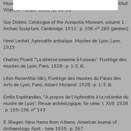
Museum zu Athen, Österreichisches Archäologisches Institut,
Wien, A. Hölder, 1909
; p. 31-33
Guy Dickins, Catalogue of the Acropolis Museum, volume 1 :
Archaic Sculpture, Cambridge, 1912
; p. 106, n° 269 (jambes)
Henri Lechat, Aphrodite archaïque. Musées de Lyon, Lyon,
1919
Charles Picard, "La déesse ionienne à l'oiseau", Florilège des
musées de Lyon, Paris, 1928
; p. 1-3, ill.
Léon Rosenthal (dir.), Florilège des musées du Palais des
Arts de Lyon, Paris, Albert Morancé, 1928
; p. 1-3, ill.
Émile Espérandieu, "À propos de l'Aphrodite à la colombe du
musée de Lyon", Revue archéologique, 5e série, t. XVII, 1928
; p. 195-196, n° 143
E. Blegen, New Items from Athens, American Journal of
Archaeology, April - June 1935
; p. 267