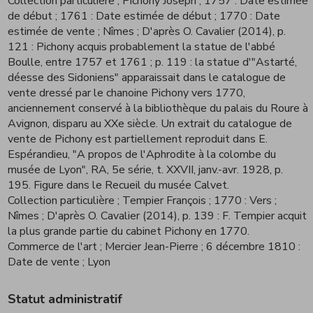
Collection particulière
; Pichony Joseph
; 1757 : Date estimée
de début
; 1761 : Date estimée de début
; 1770 : Date
estimée de vente
; Nîmes
; D'après O. Cavalier (2014), p.
121 : Pichony acquis probablement la statue de l'abbé
Boulle, entre 1757 et 1761 ; p. 119 : la statue d'"Astarté,
déesse des Sidoniens" apparaissait dans le catalogue de
vente dressé par le chanoine Pichony vers 1770,
anciennement conservé à la bibliothèque du palais du Roure à
Avignon, disparu au XXe siècle. Un extrait du catalogue de
vente de Pichony est partiellement reproduit dans E.
Espérandieu, "A propos de l'Aphrodite à la colombe du
musée de Lyon", RA, 5e série, t. XXVII, janv.-avr. 1928, p.
195. Figure dans le Recueil du musée Calvet.
Collection particulière
; Tempier François
; 1770 : Vers
;
Nîmes
; D'après O. Cavalier (2014), p. 139 : F. Tempier acquit
la plus grande partie du cabinet Pichony en 1770.
Commerce de l'art
; Mercier Jean-Pierre
; 6 décembre 1810 :
Date de vente
; Lyon
Statut administratif