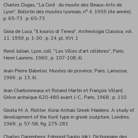
Charles Dugas, "La Coré : du musée des Beaux-Arts de
Lyon", Bulletin des musées lyonnais, n° 4, 1955 (4e année),
p. 65-73
; p. 65-73
Gioia de Luca, "Il kouros di Tenea", Archeologia Classica, vol.
11, 1959, p. 1-30
; p. 24, pl. XVI, 1
René Jullian, Lyon, coll. "Les Villes d'art célèbres", Paris,
Henri Laurens, 1960
; p. 107-108, ill.
Jean-Pierre Babelon, Musées de province, Paris, Larousse,
1966
; p. 13, ill.
Jean Charbonneaux et Roland Martin et François Villard,
Grèce archaïque 620-480 avant J.-C., Paris, 1968
; p. 110
Gisela M. A. Richter, Korai Archaic Greek Maidens. A study of
development of the Koré type in greek sculpture, Londres,
1968
; p. 57-58, fig. 275-281
Charles Daremberg, Edmond Saglio (dir.), Dictionnaire des