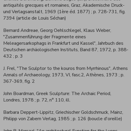
antiquités grecques et romaines, Graz, Akademische Druck-
und Verlagsanstalt, 1969 (1ère éd. 1877)
; p. 728-731, fig.
7394 (article de Louis Séchan)
Bernard Andreae, Georg Oehlschlegel, Klaus Weber,
"Zusammenführung der Fragmente eines
Meleagersarkophags in Frankfurt und Kassel", Jahrbuch des
Deutschen archäologischen Instituts, Band 87, 1972, p. 388-
432
; p. 3
J. Frel, "The Sculptor to the kouros from Myrrhinous", Athens
Annals of Archaeology, 1973, VI, fasc.2, Athènes, 1973
; p.
367-369, fig. 2
John Boardman, Greek Sculpture: The Archaic Period,
Londres, 1978
; p. 72, n° 110, ill.
Barbara Deppert-Lippitz, Griechischer Goldschmuck, Mainz,
Philipp von Zabern Verlag, 1985
; p. 126 (boucle d'oreille)
John R. Marszal, "An architectural Function for the Lyons