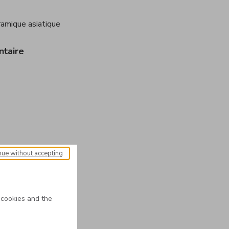
ramique asiatique
ntaire
nue without accepting
 cookies and the