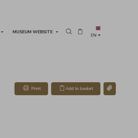
MUSEUM WEBSITE
Search in the collection
Basket
Copy link page
Print
Add to basket