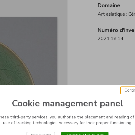
Domaine
Art asiatique
; Cé
Numéro d'inve
2021.18.14
Conti
Cookie management panel
these third-party services, you authorize the placement and reading of
use of tracking technologies necessary for their proper functioning.