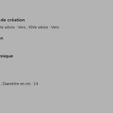
 de création
 Xe siècle : Vers
; XIVe siècle : Vers
on
hnique
5
; Diamètre en cm : 14