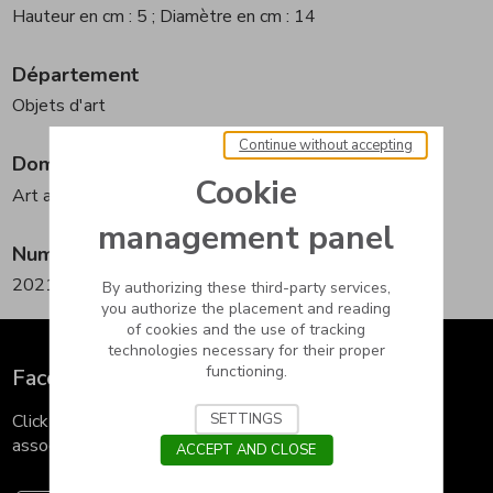
Hauteur en cm : 5
; Diamètre en cm : 14
Département
Objets d'art
Continue without accepting
Domaine
Cookie
Art asiatique
; Céramique asiatique
management panel
Numéro d'inventaire
2021.18.13
By authorizing these third-party services,
you authorize the placement and reading
of cookies and the use of tracking
technologies necessary for their proper
functioning.
Facets
SETTINGS
Click on a term to see all the works in our collections
associated with it.
ACCEPT AND CLOSE