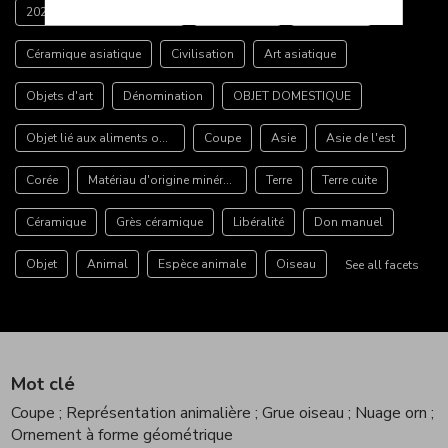
2021.18 Don manuel Lambert
Objets d'art
Céramique
Céramique asiatique
Civilisation
Art asiatique
Objets d'art
Dénomination
OBJET DOMESTIQUE
Objet lié aux aliments ou aux boissons
Coupe
Asie
Asie de l'est
Corée
Matériau d'origine minérale
Terre
Terre cuite
Céramique
Grès céramique
Libéralité
Don manuel
Objet
Animal
Espèce animale
Oiseau
See all facets
Mot clé
Coupe
; Représentation animalière
; Grue oiseau
; Nuage orn
;
Ornement à forme géométrique