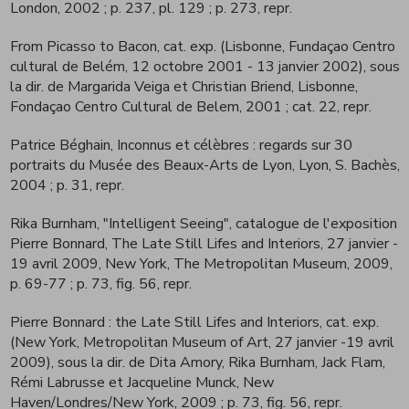
London, 2002
; p. 237, pl. 129 ; p. 273, repr.
From Picasso to Bacon, cat. exp. (Lisbonne, Fundaçao Centro
cultural de Belém, 12 octobre 2001 - 13 janvier 2002), sous
la dir. de Margarida Veiga et Christian Briend, Lisbonne,
Fondaçao Centro Cultural de Belem, 2001
; cat. 22, repr.
Patrice Béghain, Inconnus et célèbres : regards sur 30
portraits du Musée des Beaux-Arts de Lyon, Lyon, S. Bachès,
2004
; p. 31, repr.
Rika Burnham, "Intelligent Seeing", catalogue de l'exposition
Pierre Bonnard, The Late Still Lifes and Interiors, 27 janvier -
19 avril 2009, New York, The Metropolitan Museum, 2009,
p. 69-77
; p. 73, fig. 56, repr.
Pierre Bonnard : the Late Still Lifes and Interiors, cat. exp.
(New York, Metropolitan Museum of Art, 27 janvier -19 avril
2009), sous la dir. de Dita Amory, Rika Burnham, Jack Flam,
Rémi Labrusse et Jacqueline Munck, New
Haven/Londres/New York, 2009
; p. 73, fig. 56, repr.