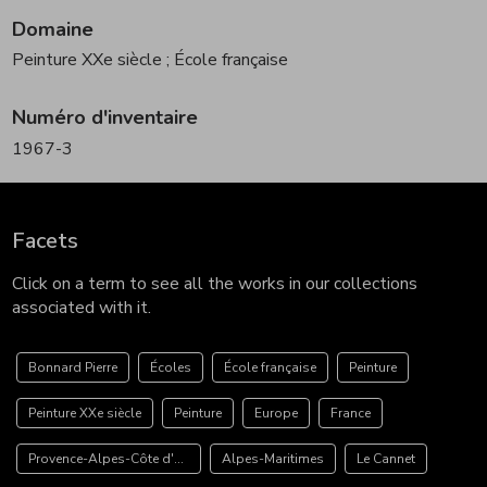
Domaine
Peinture XXe siècle
; École française
Numéro d'inventaire
1967-3
Facets
Click on a term to see all the works in our collections
associated with it.
Bonnard Pierre
Écoles
École française
Peinture
Peinture XXe siècle
Peinture
Europe
France
Provence-Alpes-Côte d'Azur
Alpes-Maritimes
Le Cannet