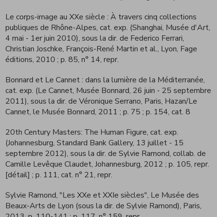
Le corps-image au XXe siècle : À travers cinq collections
publiques de Rhône-Alpes, cat. exp. (Shanghai, Musée d'Art,
4 mai - 1er juin 2010), sous la dir. de Federico Ferrari,
Christian Joschke, François-René Martin et al., Lyon, Fage
éditions, 2010
; p. 85, n° 14, repr.
Bonnard et Le Cannet : dans la lumière de la Méditerranée,
cat. exp. (Le Cannet, Musée Bonnard, 26 juin - 25 septembre
2011), sous la dir. de Véronique Serrano, Paris, Hazan/Le
Cannet, le Musée Bonnard, 2011
; p. 75 ; p. 154, cat. 8
20th Century Masters: The Human Figure, cat. exp.
(Johannesburg, Standard Bank Gallery, 13 juillet - 15
septembre 2012), sous la dir. de Sylvie Ramond, collab. de
Camille Levêque Claudet, Johannesburg, 2012
; p. 105, repr.
[détail] ; p. 111, cat. n° 21, repr.
Sylvie Ramond, "Les XXe et XXIe siècles", Le Musée des
Beaux-Arts de Lyon (sous la dir. de Sylvie Ramond), Paris,
2013, p. 110-141
; p. 117, n° 159, repr.