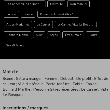
Le Cannet, Villa Le Bosquet
Libéralité
Don manuel
Europe
France
Provence-Alpes-Côte d'Azur
Alpes-Maritimes
Le Cannet
Le Cannet, Villa Le Bosquet
Bonnard Marthe
Sujet
Scène
Être humain
Figure
See all facets
Mot clé
Scène
; Salle à manger
; Femme
; Debout
; De profil
; Effet de
couleur
; Vue d'intérieur
; Porte-fenêtre
; Table
; Chaise
;
Bonnard Marthe : Personne(s) représentées
; Le Cannet, Villa
Le Bosquet
Inscriptions / marques