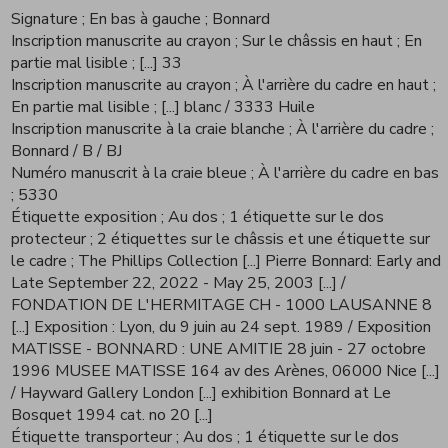
Signature
; En bas à gauche
; Bonnard
Inscription manuscrite au crayon
; Sur le châssis en haut
; En
partie mal lisible
; [...] 33
Inscription manuscrite au crayon
; À l'arrière du cadre en haut
;
En partie mal lisible
; [...] blanc / 3333 Huile
Inscription manuscrite à la craie blanche
; À l'arrière du cadre
;
Bonnard / B / BJ
Numéro manuscrit à la craie bleue
; À l'arrière du cadre en bas
; 5330
Étiquette exposition
; Au dos
; 1 étiquette sur le dos
protecteur ; 2 étiquettes sur le châssis et une étiquette sur
le cadre
; The Phillips Collection [...] Pierre Bonnard: Early and
Late September 22, 2022 - May 25, 2003 [...] /
FONDATION DE L'HERMITAGE CH - 1000 LAUSANNE 8
[...] Exposition : Lyon, du 9 juin au 24 sept. 1989 / Exposition
MATISSE - BONNARD : UNE AMITIE 28 juin - 27 octobre
1996 MUSEE MATISSE 164 av des Arènes, 06000 Nice [...]
/ Hayward Gallery London [...] exhibition Bonnard at Le
Bosquet 1994 cat. no 20 [...]
Étiquette transporteur
; Au dos
; 1 étiquette sur le dos