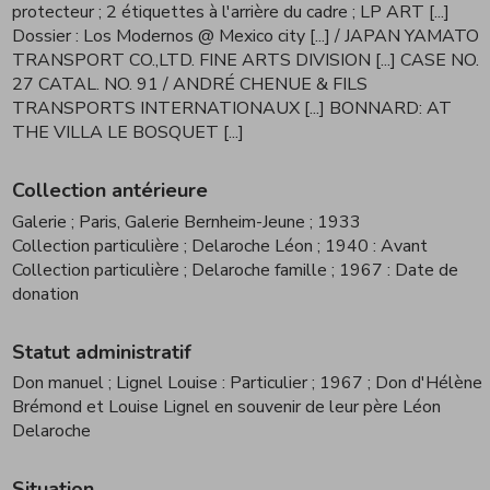
protecteur ; 2 étiquettes à l'arrière du cadre
; LP ART [...]
Dossier : Los Modernos @ Mexico city [...] / JAPAN YAMATO
TRANSPORT CO.,LTD. FINE ARTS DIVISION [...] CASE NO.
27 CATAL. NO. 91 / ANDRÉ CHENUE & FILS
TRANSPORTS INTERNATIONAUX [...] BONNARD: AT
THE VILLA LE BOSQUET [...]
Collection antérieure
Galerie
; Paris, Galerie Bernheim-Jeune
; 1933
Collection particulière
; Delaroche Léon
; 1940 : Avant
Collection particulière
; Delaroche famille
; 1967 : Date de
donation
Statut administratif
Don manuel
; Lignel Louise : Particulier
; 1967
; Don d'Hélène
Brémond et Louise Lignel en souvenir de leur père Léon
Delaroche
Situation